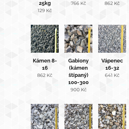
25kg
766
Kč
862
Kč
129
Kč
Kámen 8-
Gabiony
Vápenec
16
(kámen
16-32
štípaný)
862
Kč
641
Kč
100-300
900
Kč