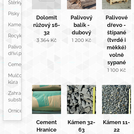
Štěrky
Písky
Dolomit
Palivový
Palivové
Kamenivo
růžový 16-
balík -
dřevo -
32
dubový
štípané
Recykláty,sutě
(tvrdé i
3 364
Kč
1 200
Kč
Palivové
měkké)
dříví,peletky
volně
sypané
Cement
1 100
Kč
Mulčovací
kůra
Zahradní
substrát
Ornice
Cement
Kámen 32-
Kámen 11-
Hranice
63
22