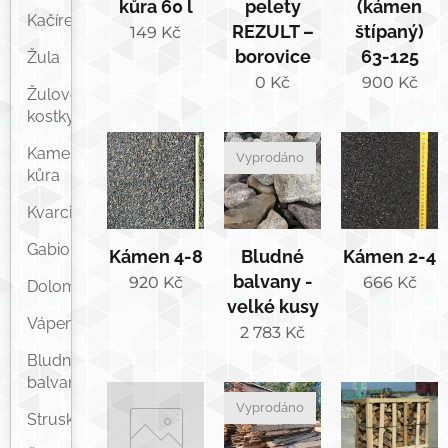
kůra 60 l
pelety
(kámen
Kačírek
REZULT –
štípaný)
149
Kč
borovice
63-125
Žula
0
Kč
900
Kč
Žulové
kostky
Kamenná
Vyprodáno
kůra
Kvarcit
Gabiony
Kámen 4-8
Bludné
Kámen 2-4
balvany -
920
Kč
666
Kč
Dolomit
velké kusy
Vápenec
2 783
Kč
Bludné
balvany
Vyprodáno
Struska